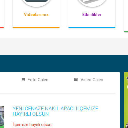
Videolarımız
Etkinlikler
İLÇEMİZDE BAHAR ŞENLİĞİ DÜZENLENDİ
Yaklaşık 1200 Çocuk Katıldı.
Foto Galeri
Video Galeri
YENİ CENAZE NAKİL ARACI İLÇEMİZE
HAYIRLI OLSUN
İlçemize hayırlı olsun