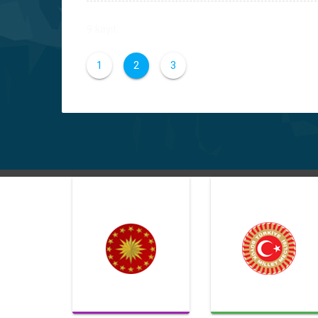
9 kayıt
1
2
3