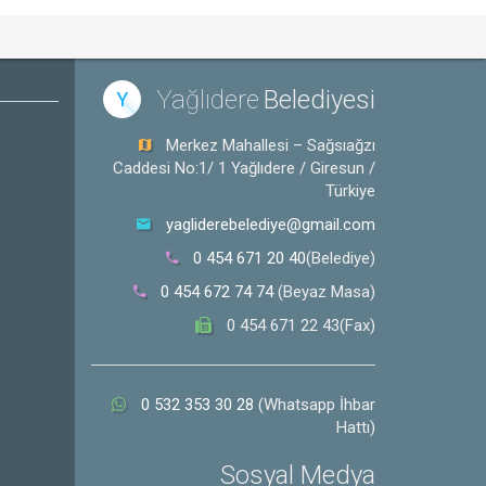
Yağlıdere
Belediyesi
Y
Merkez Mahallesi – Sağsıağzı
Caddesi No:1/ 1 Yağlıdere / Giresun /
Türkiye
yagliderebelediye@gmail.com
0 454 671 20 40
(Belediye)
0 454 672 74 74
(Beyaz Masa)
0 454 671 22 43(Fax)
0 532 353 30 28
(Whatsapp İhbar
Hattı)
Sosyal Medya