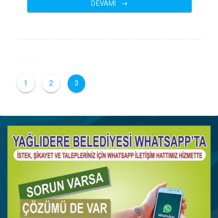
DEVAMI
9 kayıt
1
2
3