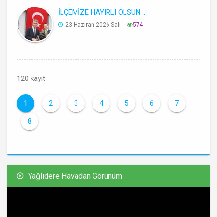
İLÇEMİZE HAYIRLI OLSUN ..
23.Haziran.2026.Salı
574
120 kayıt
1
2
3
4
5
6
7
8
Yağlıdere Havadan Görünüm