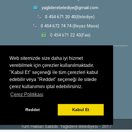
yagliderebelediye@gmail.com
0 454 671 20 40
(Belediye)
0 454 672 74 74
(Beyaz Masa)
0 454 671 22 43(Fax)
0 532 353 30 28
(Whatsapp İhbar Hattı)
Web sitemizde size daha iyi hizmet
verebilmek için çerezler kullanılmaktadır.
Sosyal Medya
"Kabul Et" seçeneği ile tüm çerezleri kabul
edebilir veya "Reddet" seçeneği ile sitede
çerez kullanımını iptal edebilirsiniz.
Çerez Politikası
Reddet
Kabul Et
Tüm Hakları Saklıdır. Yağlıdere Belediyesi - 2017