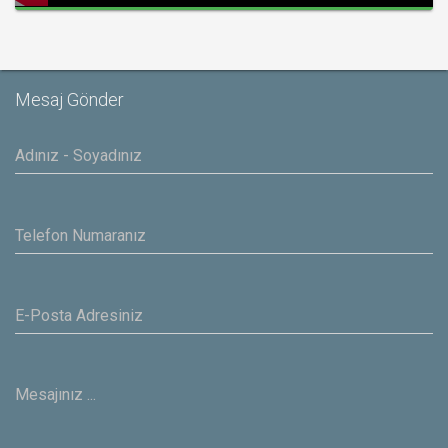
Mute
Fullsc
Mesaj Gönder