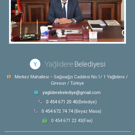
Yağlıdere
Belediyesi
Y
Merkez Mahallesi – Sağsıağzı Caddesi No:1/ 1 Yağlıdere /
Giresun / Türkiye
yagliderebelediye@gmail.com
0 454 671 20 40
(Belediye)
0 454 672 74 74
(Beyaz Masa)
0 454 671 22 43(Fax)