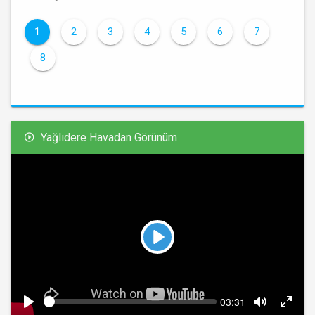
1
2
3
4
5
6
7
8
Yağlıdere Havadan Görünüm
Play
Seek
Current
03:31
time
Play
Toggle
Toggl