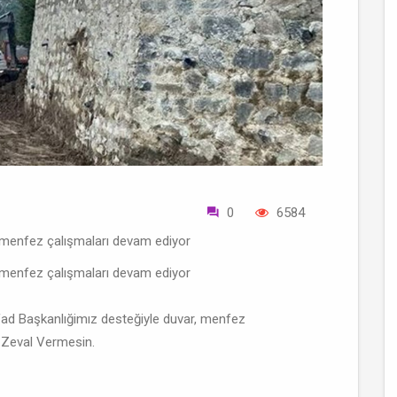
0
6584
 menfez çalışmaları devam ediyor
 menfez çalışmaları devam ediyor
d Başkanlığimız desteğiyle duvar, menfez
e Zeval Vermesin.