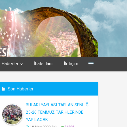
Haberler
İhale İlanı
İletişim
Son Haberler
BULARI YAYLASI TAFLAN ŞENLİĞİ
25-26 TEMMUZ TARİHLERİNDE
YAPILACAK ..