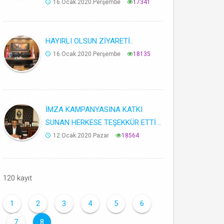
16.Ocak.2020.Perşembe
17341
HAYIRLI OLSUN ZİYARETİ..
16.Ocak.2020.Perşembe
18135
İMZA KAMPANYASINA KATKI
SUNAN HERKESE TEŞEKKÜR ETTİ ..
12.Ocak.2020.Pazar
18564
120 kayıt
1
2
3
4
5
6
7
8