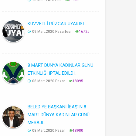
10.Mart.2020.Salı
21208
KUVVETLİ RÜZGAR UYARISI ..
09.Mart.2020.Pazartesi
16725
8 MART DÜNYA KADINLAR GÜNÜ
ETKİNLİĞİ İPTAL EDİLDİ..
08.Mart.2020.Pazar
18095
BELEDİYE BAŞKANI İBAŞ’IN 8
MART DÜNYA KADINLAR GÜNÜ
MESAJI..
08.Mart.2020.Pazar
18980