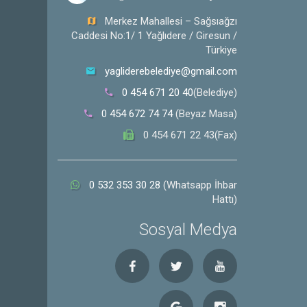
Merkez Mahallesi – Sağsıağzı
Caddesi No:1/ 1 Yağlıdere / Giresun /
Türkiye
yagliderebelediye@gmail.com
0 454 671 20 40
(Belediye)
0 454 672 74 74
(Beyaz Masa)
0 454 671 22 43(Fax)
0 532 353 30 28
(Whatsapp İhbar
Hattı)
Sosyal Medya