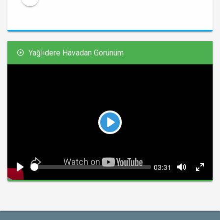
Yağlıdere Havadan Görünüm
Play
Seek
Current
03:31
time
Play
Toggle
Toggl
Mute
Fullsc