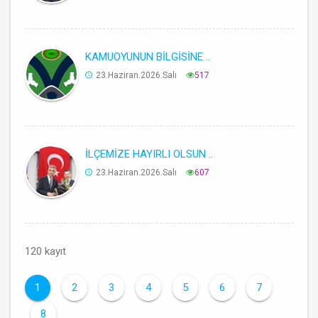
KAMUOYUNUN BİLGİSİNE ..
23.Haziran.2026.Salı
517
İLÇEMİZE HAYIRLI OLSUN ..
23.Haziran.2026.Salı
607
120 kayıt
1
2
3
4
5
6
7
8