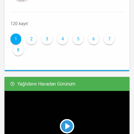
120 kayıt
1
2
3
4
5
6
7
8
Yağlıdere Havadan Görünüm
Play