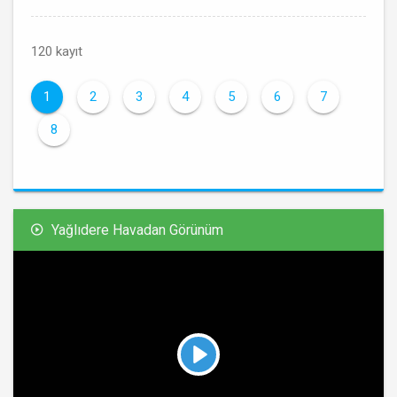
120 kayıt
1
2
3
4
5
6
7
8
Yağlıdere Havadan Görünüm
Play