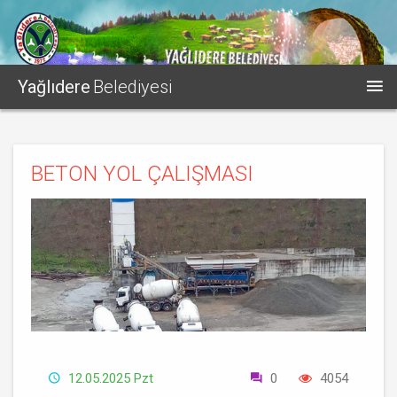
Yağlıdere
Belediyesi
BETON YOL ÇALIŞMASI
12.05.2025 Pzt
0
4054