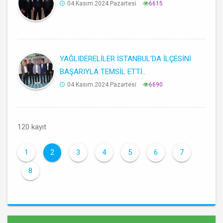
04.Kasım.2024.Pazartesi
6615
YAĞLIDERELİLER İSTANBUL'DA İLÇESİNİ
BAŞARIYLA TEMSİL ETTİ..
04.Kasım.2024.Pazartesi
6690
120 kayıt
1
2
3
4
5
6
7
8