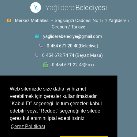
Yağlıdere
Belediyesi
Y
Merkez Mahallesi – Sağsıağzı Caddesi No:1/ 1 Yağlıdere /
Giresun / Türkiye
yagliderebelediye@gmail.com
0 454 671 20 40
(Belediye)
0 454 672 74 74
(Beyaz Masa)
0 454 671 22 43(Fax)
0 532 353 30 28
(Whatsapp İhbar Hattı)
Web sitemizde size daha iyi hizmet
verebilmek için çerezler kullanılmaktadır.
Sosyal Medya
"Kabul Et" seçeneği ile tüm çerezleri kabul
edebilir veya "Reddet" seçeneği ile sitede
çerez kullanımını iptal edebilirsiniz.
Çerez Politikası