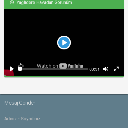
Yağlıdere Havadan Görünüm
Play
Seek
Current
03:31
time
Play
Toggle
Toggl
Mute
Fullsc
Mesaj Gönder