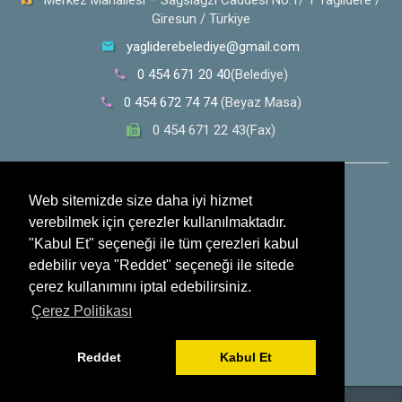
Merkez Mahallesi – Sağsıağzı Caddesi No:1/ 1 Yağlıdere /
Giresun / Türkiye
yagliderebelediye@gmail.com
0 454 671 20 40
(Belediye)
0 454 672 74 74
(Beyaz Masa)
0 454 671 22 43(Fax)
0 532 353 30 28
(Whatsapp İhbar Hattı)
Web sitemizde size daha iyi hizmet
verebilmek için çerezler kullanılmaktadır.
Sosyal Medya
"Kabul Et" seçeneği ile tüm çerezleri kabul
edebilir veya "Reddet" seçeneği ile sitede
çerez kullanımını iptal edebilirsiniz.
Çerez Politikası
Reddet
Kabul Et