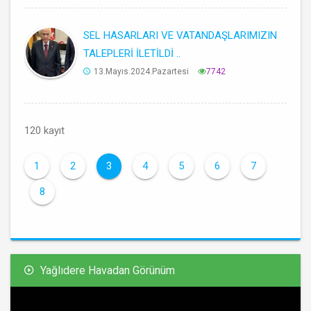
SEL HASARLARI VE VATANDAŞLARIMIZIN
TALEPLERİ İLETİLDİ ..
13.Mayıs.2024.Pazartesi
7742
120 kayıt
1
2
3
4
5
6
7
8
Yağlıdere Havadan Görünüm