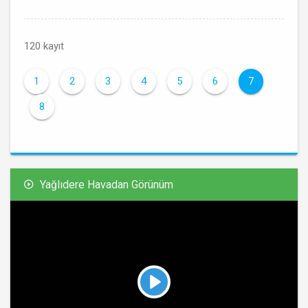
120 kayıt
1
2
3
4
5
6
7
8
Yağlıdere Havadan Görünüm
Play