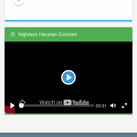
Yağlıdere Havadan Görünüm
Play
Seek
Current
03:31
time
Play
Toggle
Toggl
Mute
Fullsc