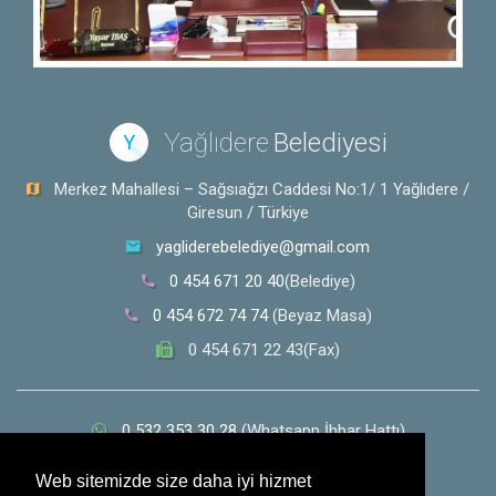
Yağlıdere
Belediyesi
Y
Merkez Mahallesi – Sağsıağzı Caddesi No:1/ 1 Yağlıdere /
Giresun / Türkiye
yagliderebelediye@gmail.com
0 454 671 20 40
(Belediye)
0 454 672 74 74
(Beyaz Masa)
0 454 671 22 43(Fax)
0 532 353 30 28
(Whatsapp İhbar Hattı)
Sosyal Medya
Web sitemizde size daha iyi hizmet