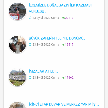
İLÇEMİZDE DOĞALGAZIN İLK KAZMASI
VURULDU ..
23.Eylül.2022.Cuma
20113
BÜYÜK ZAFERİN 100. YIL DÖNÜMÜ..
23.Eylül.2022.Cuma
19517
İMZALAR ATILDI ..
23.Eylül.2022.Cuma
17662
İKİNCİ ETAP DUVAR VE MERKEZ YAPIM İŞİ ..