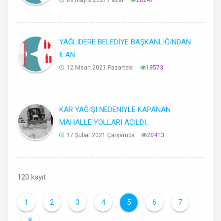
YAĞLIDERE BELEDİYE BAŞKANLIĞINDAN
İLAN..
12.Nisan.2021.Pazartesi
19573
KAR YAĞIŞI NEDENİYLE KAPANAN
MAHALLE YOLLARI AÇILDI..
17.Şubat.2021.Çarşamba
20413
120 kayıt
1
2
3
4
5
6
7
8