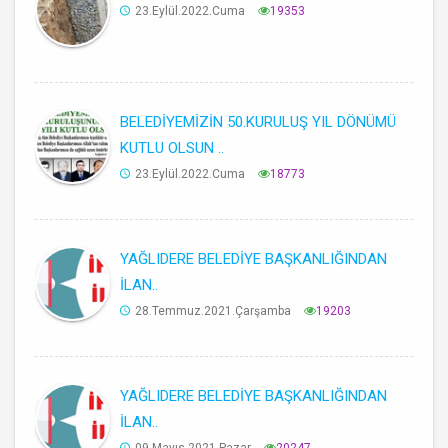
23.Eylül.2022.Cuma
19353
BELEDİYEMİZİN 50.KURULUŞ YIL DÖNÜMÜ
KUTLU OLSUN ..
23.Eylül.2022.Cuma
18773
YAĞLIDERE BELEDİYE BAŞKANLIĞINDAN
İLAN..
28.Temmuz.2021.Çarşamba
19203
YAĞLIDERE BELEDİYE BAŞKANLIĞINDAN
İLAN..
09.Mayıs.2021.Pazar
20247