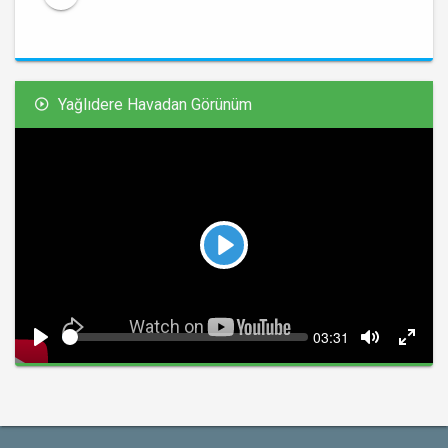
Yağlıdere Havadan Görünüm
Play
Seek
Current
03:31
time
Play
Toggle
Toggl
Mute
Fullsc