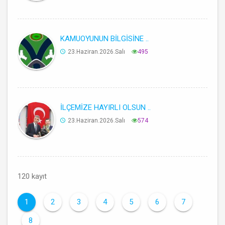
KAMUOYUNUN BİLGİSİNE ..
23.Haziran.2026.Salı
495
İLÇEMİZE HAYIRLI OLSUN ..
23.Haziran.2026.Salı
574
120 kayıt
1
2
3
4
5
6
7
8