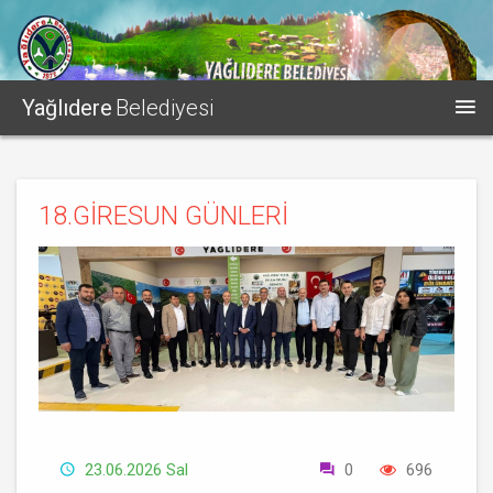
Yağlıdere
Belediyesi
18.GİRESUN GÜNLERİ
23.06.2026 Sal
0
696