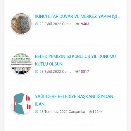
İKİNCİ ETAP DUVAR VE MERKEZ YAPIM İŞİ ..
23.Eylül.2022.Cuma
19403
BELEDİYEMİZİN 50.KURULUŞ YIL DÖNÜMÜ
KUTLU OLSUN ..
23.Eylül.2022.Cuma
18817
YAĞLIDERE BELEDİYE BAŞKANLIĞINDAN
İLAN..
28.Temmuz.2021.Çarşamba
19244