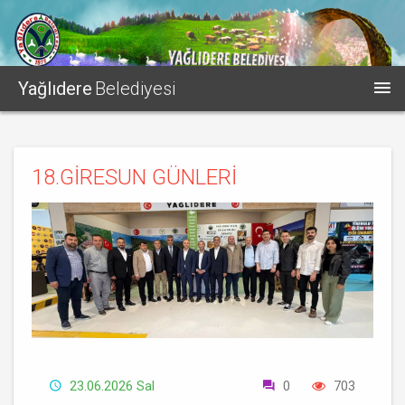
Yağlıdere
Belediyesi
18.GİRESUN GÜNLERİ
23.06.2026 Sal
0
703