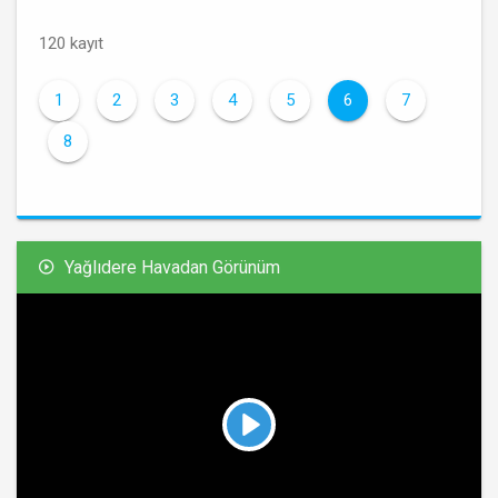
120 kayıt
1
2
3
4
5
6
7
8
Yağlıdere Havadan Görünüm
Play