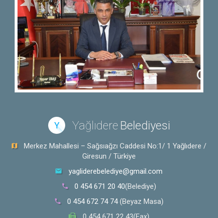
Yağlıdere
Belediyesi
Y
Merkez Mahallesi – Sağsıağzı Caddesi No:1/ 1 Yağlıdere /
Giresun / Türkiye
yagliderebelediye@gmail.com
0 454 671 20 40
(Belediye)
0 454 672 74 74
(Beyaz Masa)
0 454 671 22 43(Fax)