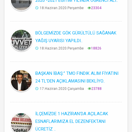
2020 -2021 EĞİTİM YILINDA ÖĞRENCİ ALI..
18.Haziran.2020.Perşembe
23304
BÖLGEMİZDE GÖK GÜRÜLTÜLÜ SAĞANAK
YAĞIŞ UYARISI YAPILDI..
18.Haziran.2020.Perşembe
18826
BAŞKAN İBAŞ:’’ TMO FINDIK ALIM FİYATINI
24 TL’DEN AÇIKLAMASINI BEKLİYO..
17.Haziran.2020.Çarşamba
23788
İLÇEMİZDE 1 HAZİRAN'DA AÇILACAK
ESNAFLARIMIZA EL DEZENFEKTANI
ÜCRETİZ ..