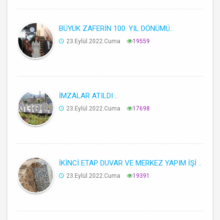
BÜYÜK ZAFERİN 100. YIL DÖNÜMÜ..
23.Eylül.2022.Cuma
19559
İMZALAR ATILDI ..
23.Eylül.2022.Cuma
17698
İKİNCİ ETAP DUVAR VE MERKEZ YAPIM İŞİ ..
23.Eylül.2022.Cuma
19391