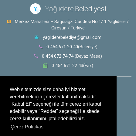
Yağlıdere
Belediyesi
Y
Merkez Mahallesi – Sağsıağzı Caddesi No:1/ 1 Yağlıdere /
Giresun / Türkiye
yagliderebelediye@gmail.com
0 454 671 20 40
(Belediye)
0 454 672 74 74
(Beyaz Masa)
0 454 671 22 43(Fax)
0 532 353 30 28
(Whatsapp İhbar Hattı)
Web sitemizde size daha iyi hizmet
verebilmek için çerezler kullanılmaktadır.
Sosyal Medya
"Kabul Et" seçeneği ile tüm çerezleri kabul
edebilir veya "Reddet" seçeneği ile sitede
çerez kullanımını iptal edebilirsiniz.
Çerez Politikası