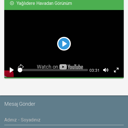
Yağlıdere Havadan Görünüm
Play
Seek
Current
03:31
time
Play
Toggle
Toggl
Mute
Fullsc
Mesaj Gönder