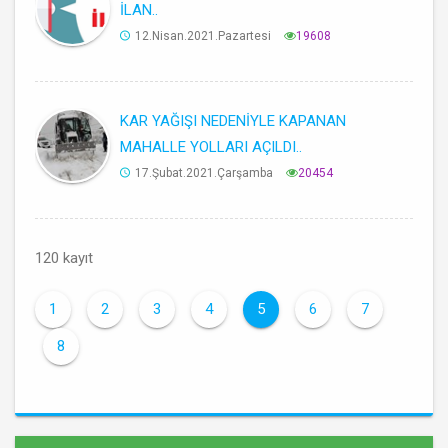
İLAN..
12.Nisan.2021.Pazartesi
19608
KAR YAĞIŞI NEDENİYLE KAPANAN
MAHALLE YOLLARI AÇILDI..
17.Şubat.2021.Çarşamba
20454
120 kayıt
1
2
3
4
5
6
7
8