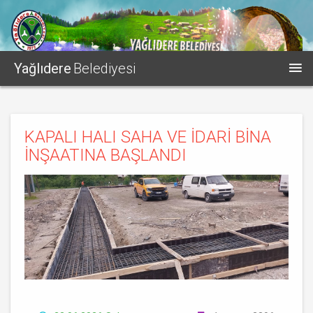
Yağlıdere
Belediyesi
KAPALI HALI SAHA VE İDARİ BİNA
İNŞAATINA BAŞLANDI