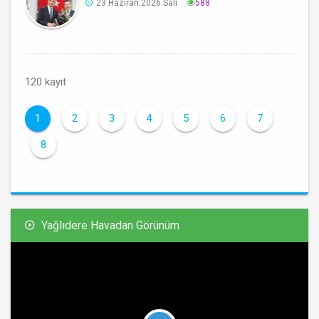
23.Haziran.2026.Salı
588
120 kayıt
1
2
3
4
5
6
7
8
Yağlıdere Havadan Görünüm