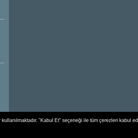
 kullanılmaktadır. "Kabul Et" seçeneği ile tüm çerezleri kabul e
Tüm Hakları Saklıdır. Yağlıdere Belediyesi - 2017