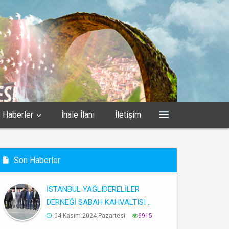
Haberler
İhale İlanı
İletişim
Son Haberler
İSTANBUL YAĞLIDERELİLER
DERNEĞİ SABAH KAHVALTISI ..
04.Kasım.2024.Pazartesi
6915