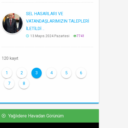
SEL HASARLARI VE
VATANDAŞLARIMIZIN TALEPLERİ
İLETİLDİ ..
13.Mayıs.2024.Pazartesi
7741
120 kayıt
1
2
3
4
5
6
7
8
Yağlıdere Havadan Görünüm