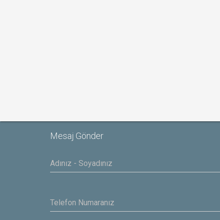
Mesaj Gönder
Yasar
IBAS