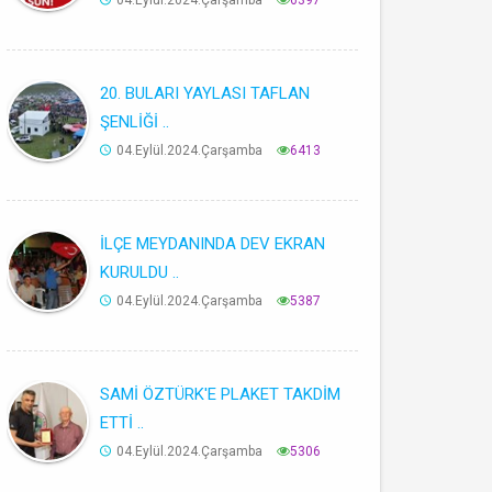
04.Eylül.2024.Çarşamba
6397
20. BULARI YAYLASI TAFLAN
ŞENLİĞİ ..
04.Eylül.2024.Çarşamba
6413
İLÇE MEYDANINDA DEV EKRAN
KURULDU ..
04.Eylül.2024.Çarşamba
5387
SAMİ ÖZTÜRK'E PLAKET TAKDİM
ETTİ ..
04.Eylül.2024.Çarşamba
5306