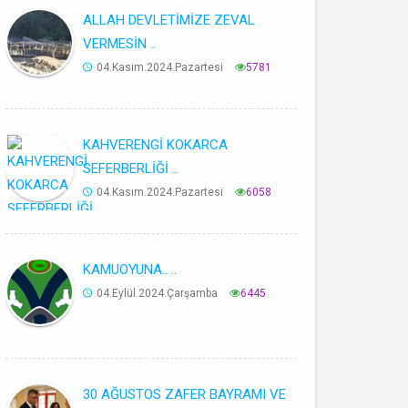
ALLAH DEVLETİMİZE ZEVAL
VERMESİN ..
04.Kasım.2024.Pazartesi
5781
KAHVERENGİ KOKARCA
SEFERBERLİĞİ ..
04.Kasım.2024.Pazartesi
6058
KAMUOYUNA.. ..
04.Eylül.2024.Çarşamba
6445
30 AĞUSTOS ZAFER BAYRAMI VE