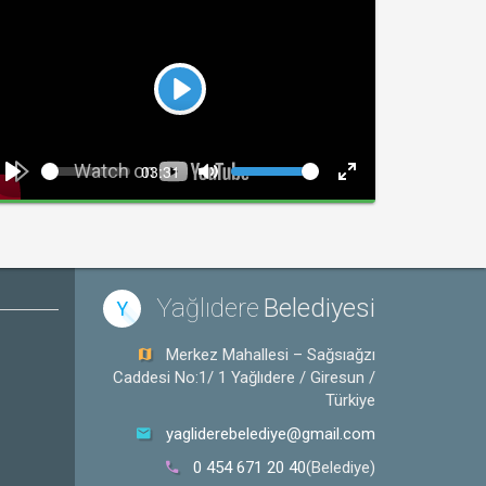
Play
Seek
Volume
Current
03:31
time
Play
Toggle
Toggle
Mute
Fullscreen
Yağlıdere
Belediyesi
Y
Merkez Mahallesi – Sağsıağzı
Caddesi No:1/ 1 Yağlıdere / Giresun /
Türkiye
yagliderebelediye@gmail.com
0 454 671 20 40
(Belediye)