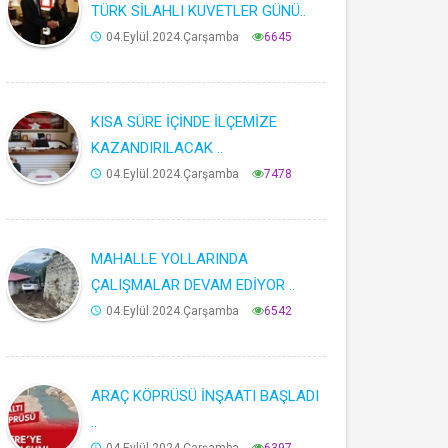
TÜRK SİLAHLI KUVETLER GÜNÜ..
04.Eylül.2024.Çarşamba
6645
KISA SÜRE İÇİNDE İLÇEMİZE
KAZANDIRILACAK ..
04.Eylül.2024.Çarşamba
7478
MAHALLE YOLLARINDA
ÇALIŞMALAR DEVAM EDİYOR ..
04.Eylül.2024.Çarşamba
6542
ARAÇ KÖPRÜSÜ İNŞAATI BAŞLADI
..