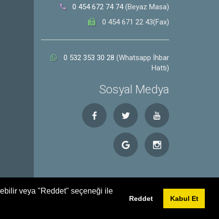
0 454 672 74 74
(Beyaz Masa)
0 454 671 22 43(Fax)
0 532 353 30 28
(Whatsapp İhbar
Hattı)
Sosyal Medya
debilir veya "Reddet" seçeneği ile
Reddet
Kabul Et