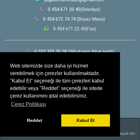
0 454 671 20 40
(Belediye)
0 454 672 74 74
(Beyaz Masa)
0 454 671 22 43(Fax)
0 532 353 30 28
(Whatsapp İhbar Hattı)
Sosyal Medya
Web sitemizde size daha iyi hizmet
verebilmek için çerezler kullanılmaktadır.
"Kabul Et" seçeneği ile tüm çerezleri kabul
edebilir veya "Reddet" seçeneği ile sitede
çerez kullanımını iptal edebilirsiniz.
Çerez Politikası
Reddet
Kabul Et
Tüm Hakları Saklıdır. Yağlıdere Belediyesi - 2017
Web Tasarım :
SekteoR.NET