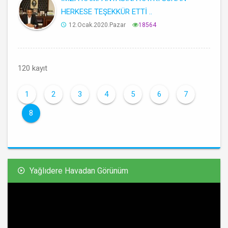
HERKESE TEŞEKKÜR ETTİ ..
12.Ocak.2020.Pazar
18564
120 kayıt
1
2
3
4
5
6
7
8
Yağlıdere Havadan Görünüm