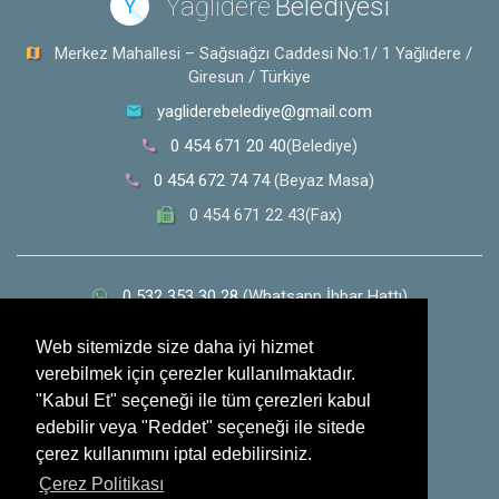
Yağlıdere
Belediyesi
Y
Merkez Mahallesi – Sağsıağzı Caddesi No:1/ 1 Yağlıdere /
Giresun / Türkiye
yagliderebelediye@gmail.com
0 454 671 20 40
(Belediye)
0 454 672 74 74
(Beyaz Masa)
0 454 671 22 43(Fax)
0 532 353 30 28
(Whatsapp İhbar Hattı)
Sosyal Medya
Web sitemizde size daha iyi hizmet
verebilmek için çerezler kullanılmaktadır.
"Kabul Et" seçeneği ile tüm çerezleri kabul
edebilir veya "Reddet" seçeneği ile sitede
çerez kullanımını iptal edebilirsiniz.
Çerez Politikası