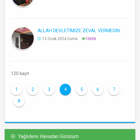
ALLAH DEVLETİMİZE ZEVAL VERMESİN ..
12.Ocak.2024.Cuma
10606
120 kayıt
1
2
3
4
5
6
7
8
Yağlıdere Havadan Görünüm