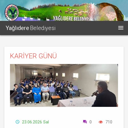
Yağlıdere
Belediyesi
KARİYER GÜNÜ
23.06.2026 Sal
0
710