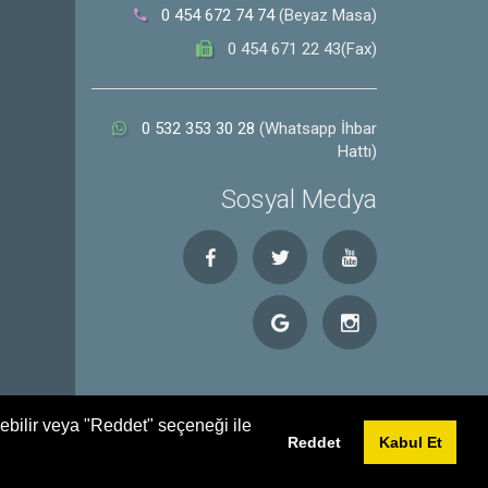
0 454 672 74 74
(Beyaz Masa)
0 454 671 22 43(Fax)
0 532 353 30 28
(Whatsapp İhbar
Hattı)
Sosyal Medya
debilir veya "Reddet" seçeneği ile
Reddet
Kabul Et