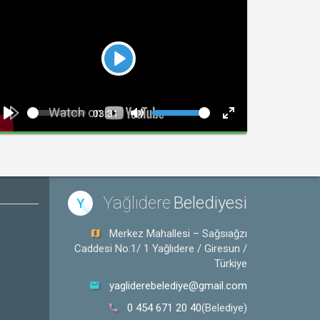
Play
Seek
Volume
Current
03:31
time
Play
Toggle
Toggle
Mute
Fullscreen
Yağlıdere
Belediyesi
Y
Merkez Mahallesi – Sağsıağzı
Caddesi No:1/ 1 Yağlıdere / Giresun /
Türkiye
yagliderebelediye@gmail.com
0 454 671 20 40
(Belediye)