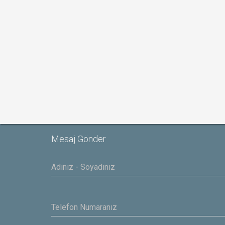
Mesaj Gönder
Yasar
IBAS