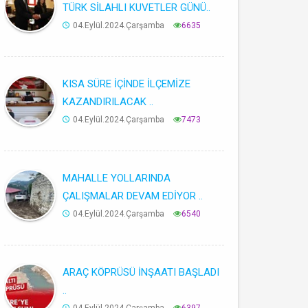
TÜRK SİLAHLI KUVETLER GÜNÜ..
04.Eylül.2024.Çarşamba
6635
KISA SÜRE İÇİNDE İLÇEMİZE
KAZANDIRILACAK ..
04.Eylül.2024.Çarşamba
7473
MAHALLE YOLLARINDA
ÇALIŞMALAR DEVAM EDİYOR ..
04.Eylül.2024.Çarşamba
6540
ARAÇ KÖPRÜSÜ İNŞAATI BAŞLADI
..