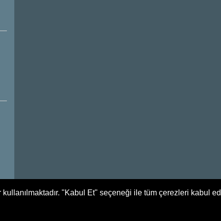
 kullanılmaktadır. "Kabul Et" seçeneği ile tüm çerezleri kabul e
Tüm Hakları Saklıdır. Yağlıdere Belediyesi - 2017