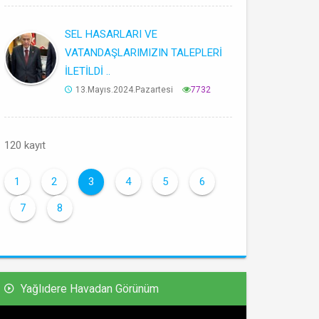
SEL HASARLARI VE
VATANDAŞLARIMIZIN TALEPLERİ
İLETİLDİ ..
13.Mayıs.2024.Pazartesi
7732
120 kayıt
1
2
3
4
5
6
7
8
Yağlıdere Havadan Görünüm