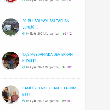
04.Eylül.2024.Çarşamba
6397
20. BULARI YAYLASI TAFLAN
ŞENLİĞİ ..
04.Eylül.2024.Çarşamba
6412
İLÇE MEYDANINDA DEV EKRAN
KURULDU ..
04.Eylül.2024.Çarşamba
5382
SAMİ ÖZTÜRK'E PLAKET TAKDİM
ETTİ ..
04.Eylül.2024.Çarşamba
5301