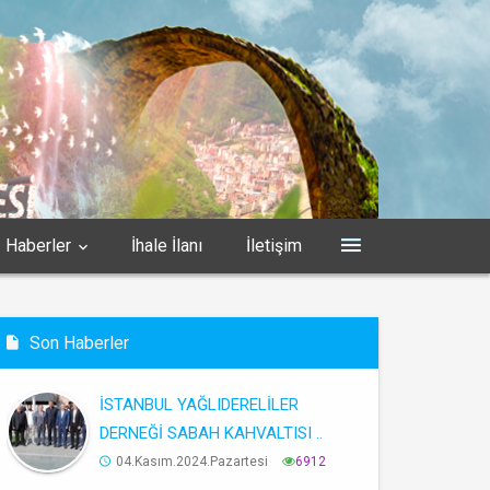
Haberler
İhale İlanı
İletişim
Son Haberler
İSTANBUL YAĞLIDERELİLER
DERNEĞİ SABAH KAHVALTISI ..
04.Kasım.2024.Pazartesi
6912