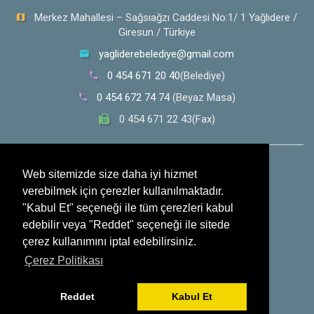
Merkez Mahallesi – Sağsıağzı Caddesi No:1/ 1 Yağlıdere /
Giresun / Türkiye
yagliderebelediye@gmail.com
0 454 671 20 40
(Belediye)
0 454 672 74 74
(Beyaz Masa)
0 454 671 22 43(Fax)
0 532 353 30 28
(Whatsapp İhbar Hattı)
Web sitemizde size daha iyi hizmet
verebilmek için çerezler kullanılmaktadır.
Sosyal Medya
"Kabul Et" seçeneği ile tüm çerezleri kabul
edebilir veya "Reddet" seçeneği ile sitede
çerez kullanımını iptal edebilirsiniz.
Çerez Politikası
Reddet
Kabul Et