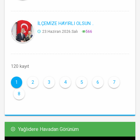
İLÇEMİZE HAYIRLI OLSUN ..
23.Haziran.2026.Salı
566
120 kayıt
1
2
3
4
5
6
7
8
Yağlıdere Havadan Görünüm