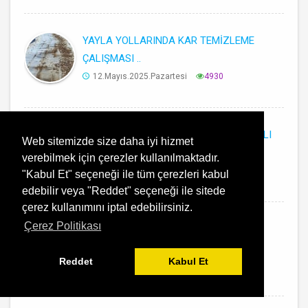
YAYLA YOLLARINDA KAR TEMİZLEME
ÇALIŞMASI ..
12.Mayıs.2025.Pazartesi
4930
YENİ ASFALT SİLİNDİRİ İLÇEMİZE HAYIRLI
Web sitemizde size daha iyi hizmet
OLSUN ..
verebilmek için çerezler kullanılmaktadır.
12.Mayıs.2025.Pazartesi
4600
"Kabul Et" seçeneği ile tüm çerezleri kabul
edebilir veya "Reddet" seçeneği ile sitede
çerez kullanımını iptal edebilirsiniz.
Çerez Politikası
ENERJİ VE TABİ KAYNAKLARI
BAKANLIĞIMIZA ZİYARET ..
Reddet
Kabul Et
12.Mayıs.2025.Pazartesi
4842