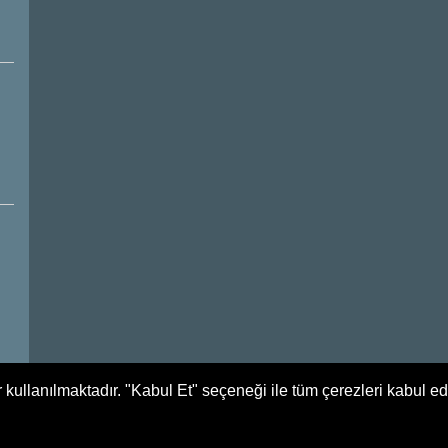
 kullanılmaktadır. "Kabul Et" seçeneği ile tüm çerezleri kabul e
Tüm Hakları Saklıdır. Yağlıdere Belediyesi - 2017