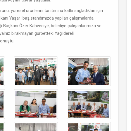
adı keyfini tekrar yaşadılar.
nü, yöresel ürünlerini tanıtımına katkı sağladıkları için
aşkanı Yaşar İbaş,standımızda yapılan çalışmalarda
eği Başkanı Özer Kahveciye, belediye çalışanlarımıza ve
alnız bırakmayan gurbetteki Yağlıdereli
konuştu.