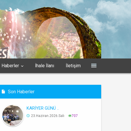
Haberler
İhale İlanı
İletişim
Son Haberler
KARİYER GÜNÜ ..
23.Haziran.2026.Salı
707