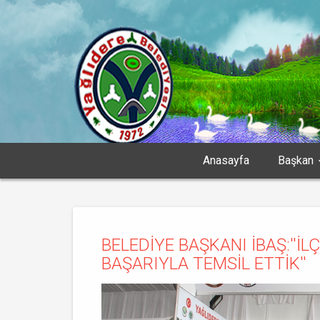
Anasayfa
Başkan
BELEDİYE BAŞKANI İBAŞ:''İ
BAŞARIYLA TEMSİL ETTİK''