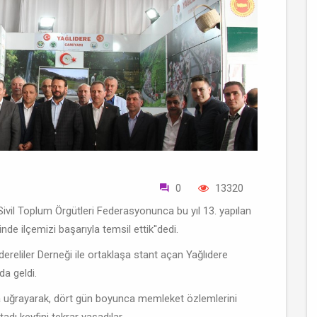
0
13320
ivil Toplum Örgütleri Federasyonunca bu yıl 13. yapılan
e ilçemizi başarıyla temsil ettik''dedi.
ereliler Derneği ile ortaklaşa stant açan Yağlıdere
da geldi.
na uğrayarak, dört gün boyunca memleket özlemlerini