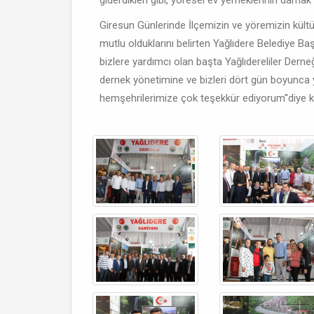
giderdikleri gibi, yöresel ev yemeklerinin damak t
Giresun Günlerinde İlçemizin ve yöremizin kültürü
mutlu olduklarını belirten Yağlıdere Belediye B
bizlere yardımcı olan başta Yağlıdereliler Dern
dernek yönetimine ve bizleri dört gün boyunca y
hemşehrilerimize çok teşekkür ediyorum''diye 