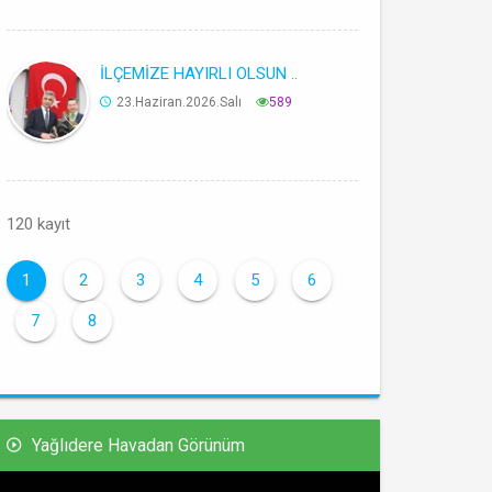
İLÇEMİZE HAYIRLI OLSUN ..
23.Haziran.2026.Salı
589
120 kayıt
1
2
3
4
5
6
7
8
Yağlıdere Havadan Görünüm