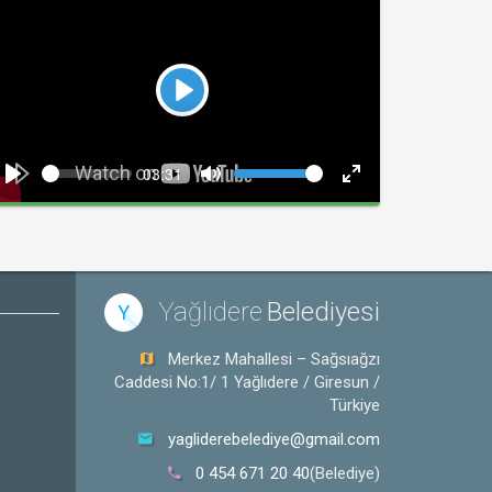
Play
Seek
Volume
Current
03:31
time
Play
Toggle
Toggle
Mute
Fullscreen
Yağlıdere
Belediyesi
Y
Merkez Mahallesi – Sağsıağzı
Caddesi No:1/ 1 Yağlıdere / Giresun /
Türkiye
yagliderebelediye@gmail.com
0 454 671 20 40
(Belediye)