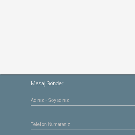
Mesaj Gönder
Yasar
IBAS