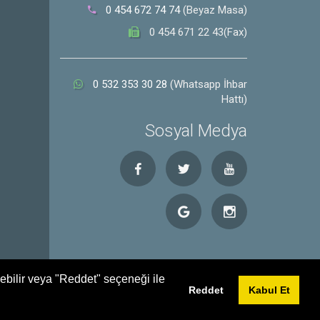
0 454 672 74 74
(Beyaz Masa)
0 454 671 22 43(Fax)
0 532 353 30 28
(Whatsapp İhbar
Hattı)
Sosyal Medya
debilir veya "Reddet" seçeneği ile
Reddet
Kabul Et