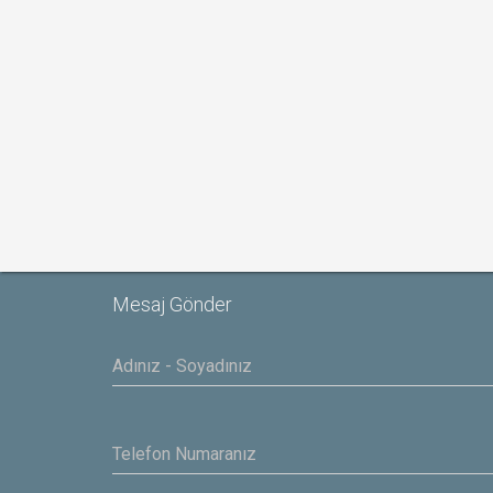
Mesaj Gönder
Yasar
IBAS