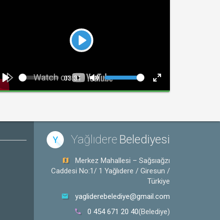
Play
Seek
Volume
Current
03:31
time
Play
Toggle
Toggle
Mute
Fullscreen
Yağlıdere
Belediyesi
Y
Merkez Mahallesi – Sağsıağzı
Caddesi No:1/ 1 Yağlıdere / Giresun /
Türkiye
yagliderebelediye@gmail.com
0 454 671 20 40
(Belediye)