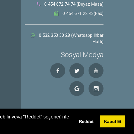
0 454 672 74 74
(Beyaz Masa)
0 454 671 22 43(Fax)
0 532 353 30 28
(Whatsapp İhbar
Hattı)
Sosyal Medya
debilir veya "Reddet" seçeneği ile
Reddet
Kabul Et