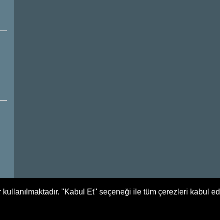
 kullanılmaktadır. "Kabul Et" seçeneği ile tüm çerezleri kabul e
Tüm Hakları Saklıdır. Yağlıdere Belediyesi - 2017