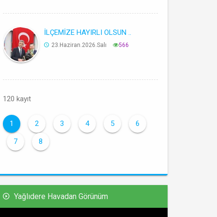
İLÇEMİZE HAYIRLI OLSUN ..
23.Haziran.2026.Salı
566
120 kayıt
1
2
3
4
5
6
7
8
Yağlıdere Havadan Görünüm