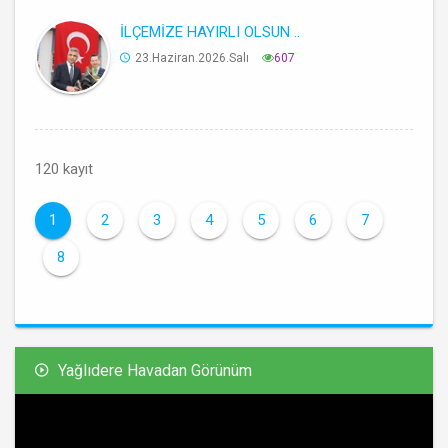
İLÇEMİZE HAYIRLI OLSUN ..
23.Haziran.2026.Salı
607
120 kayıt
1
2
3
4
5
6
7
8
Yağlıdere Havadan Görünüm