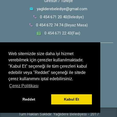
Giresun / Türkiye
yagliderebelediye@gmail.com
0 454 671 20 40
(Belediye)
0 454 672 74 74
(Beyaz Masa)
0 454 671 22 43(Fax)
0 532 353 30 28
(Whatsapp İhbar Hattı)
Web sitemizde size daha iyi hizmet
verebilmek için çerezler kullanılmaktadır.
Sosyal Medya
"Kabul Et" seçeneği ile tüm çerezleri kabul
edebilir veya "Reddet" seçeneği ile sitede
çerez kullanımını iptal edebilirsiniz.
Çerez Politikası
Reddet
Kabul Et
Tüm Hakları Saklıdır. Yağlıdere Belediyesi - 2017