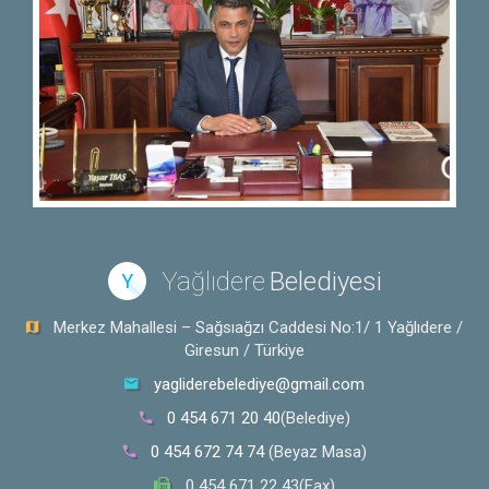
Yağlıdere
Belediyesi
Y
Merkez Mahallesi – Sağsıağzı Caddesi No:1/ 1 Yağlıdere /
Giresun / Türkiye
yagliderebelediye@gmail.com
0 454 671 20 40
(Belediye)
0 454 672 74 74
(Beyaz Masa)
0 454 671 22 43(Fax)