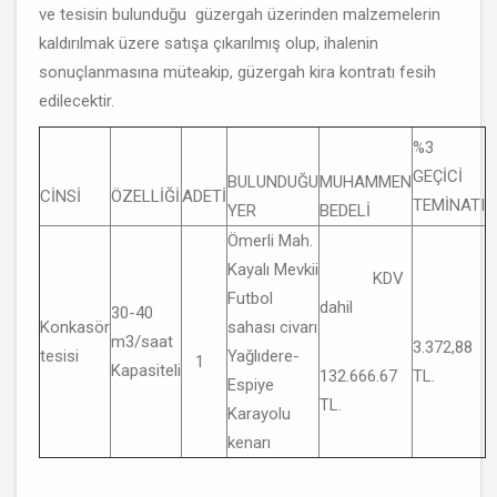
ve tesisin bulunduğu güzergah üzerinden malzemelerin
kaldırılmak üzere satışa çıkarılmış olup, ihalenin
sonuçlanmasına müteakip, güzergah kira kontratı fesih
edilecektir.
%3
GEÇİCİ
BULUNDUĞU
MUHAMMEN
CİNSİ
ÖZELLİĞİ
ADETİ
TEMİNATI
YER
BEDELİ
Ömerli Mah.
Kayalı Mevkii
KDV
Futbol
dahil
30-40
Konkasör
sahası civarı
m3/saat
3.372,88
tesisi
Yağlıdere-
1
Kapasiteli
132.666.67
TL.
Espiye
TL.
Karayolu
kenarı