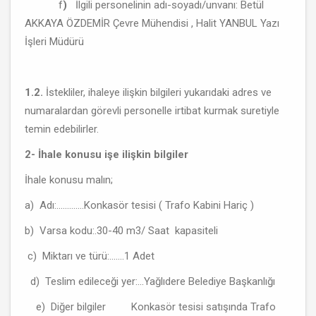
f
)
İlgili personelinin adı-soyadı/unvanı: Betül
AKKAYA ÖZDEMİR Çevre Mühendisi , Halit YANBUL Yazı
İşleri Müdürü
1.2.
İstekliler, ihaleye ilişkin bilgileri yukarıdaki adres ve
numaralardan görevli personelle irtibat kurmak suretiyle
temin edebilirler.
2- İhale konusu işe ilişkin bilgiler
İhale konusu malın;
a) Adı:.............Konkasör tesisi ( Trafo Kabini Hariç )
b) Varsa kodu:.30-40 m3/ Saat kapasiteli
c) Miktarı ve türü:.......1 Adet
d) Teslim edileceği yer:...Yağlıdere Belediye Başkanlığı
e) Diğer bilgiler Konkasör tesisi satışında Trafo