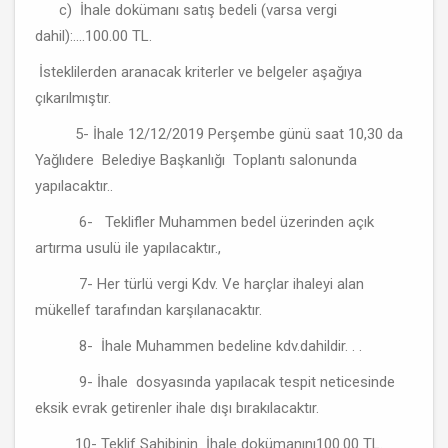
c) İhale dokümanı satış bedeli (varsa vergi
dahil):....100.00 TL.
İsteklilerden aranacak kriterler ve belgeler aşağıya
çıkarılmıştır.
5- İhale 12/12/2019 Perşembe günü saat 10,30 da
Yağlıdere Belediye Başkanlığı Toplantı salonunda
yapılacaktır..
6- Teklifler Muhammen bedel üzerinden açık
artırma usulü ile yapılacaktır.,
7- Her türlü vergi Kdv. Ve harçlar ihaleyi alan
mükellef tarafından karşılanacaktır.
8- İhale Muhammen bedeline kdv.dahildir. . .
9- İhale dosyasında yapılacak tespit neticesinde
eksik evrak getirenler ihale dışı bırakılacaktır.
10- Teklif Sahibinin İhale dokümanını100.00 TL.