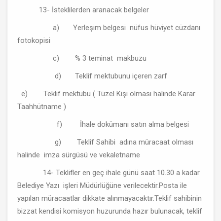
13- İsteklilerden aranacak belgeler
a) Yerleşim belgesi nüfus hüviyet cüzdanı
fotokopisi
c) % 3 teminat makbuzu
d) Teklif mektubunu içeren zarf
e) Teklif mektubu ( Tüzel Kişi olması halinde Karar
Taahhütname )
f) İhale dokümanı satın alma belgesi
g) Teklif Sahibi adına müracaat olması
halinde imza sürgüsü ve vekaletname
14- Teklifler en geç ihale günü saat 10.30 a kadar
Belediye Yazı işleri Müdürlüğüne verilecektir.Posta ile
yapılan müracaatlar dikkate alınmayacaktır.Teklif sahibinin
bizzat kendisi komisyon huzurunda hazır bulunacak, teklif