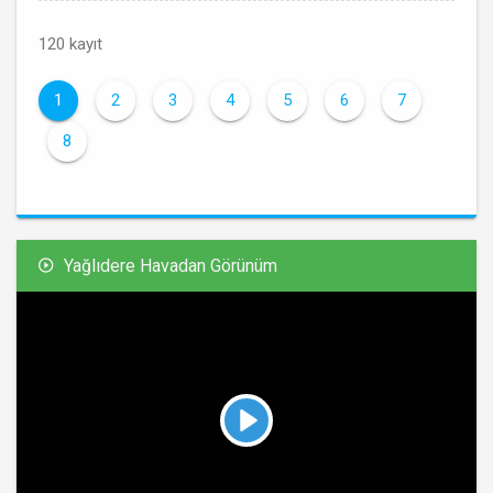
120 kayıt
1
2
3
4
5
6
7
8
Yağlıdere Havadan Görünüm
Play