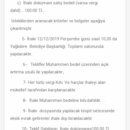
c) İhale dokümanı satış bedeli (varsa vergi
dahil):....100.00 TL.
İsteklilerden aranacak kriterler ve belgeler aşağıya
çıkarılmıştır.
5- İhale 12/12/2019 Perşembe günü saat 10,30 da
Yağlıdere Belediye Başkanlığı Toplantı salonunda
yapılacaktır..
6- Teklifler Muhammen bedel üzerinden açık
artırma usulü ile yapılacaktır.,
7- Her türlü vergi Kdv. Ve harçlar ihaleyi alan
mükellef tarafından karşılanacaktır.
8- İhale Muhammen bedeline kdv.dahildir. . .
9- İhale dosyasında yapılacak tespit neticesinde
eksik evrak getirenler ihale dışı bırakılacaktır.
10- Teklif Sahibinin İhale dokümanını100.00 TL.