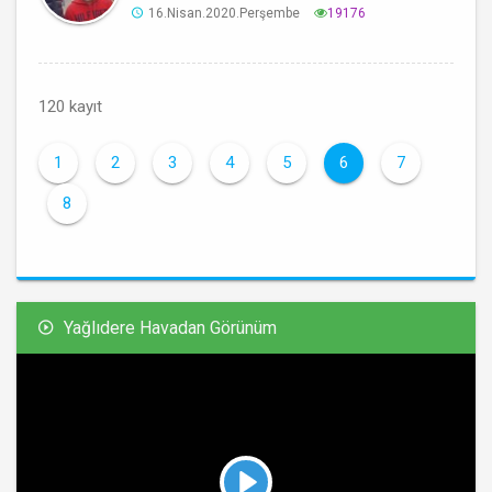
16.Nisan.2020.Perşembe
19176
120 kayıt
1
2
3
4
5
6
7
8
Yağlıdere Havadan Görünüm