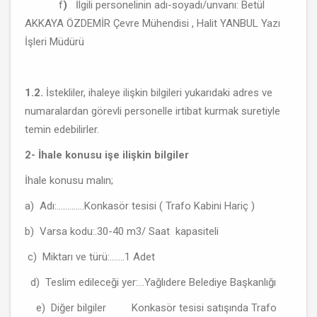
f
)
İlgili personelinin adı-soyadı/unvanı: Betül
AKKAYA ÖZDEMİR Çevre Mühendisi , Halit YANBUL Yazı
İşleri Müdürü
1.2.
İstekliler, ihaleye ilişkin bilgileri yukarıdaki adres ve
numaralardan görevli personelle irtibat kurmak suretiyle
temin edebilirler.
2- İhale konusu işe ilişkin bilgiler
İhale konusu malın;
a) Adı:.............Konkasör tesisi ( Trafo Kabini Hariç )
b) Varsa kodu:.30-40 m3/ Saat kapasiteli
c) Miktarı ve türü:.......1 Adet
d) Teslim edileceği yer:...Yağlıdere Belediye Başkanlığı
e) Diğer bilgiler Konkasör tesisi satışında Trafo