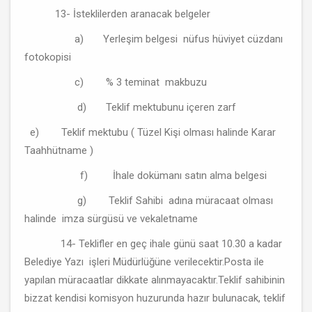
13- İsteklilerden aranacak belgeler
a) Yerleşim belgesi nüfus hüviyet cüzdanı
fotokopisi
c) % 3 teminat makbuzu
d) Teklif mektubunu içeren zarf
e) Teklif mektubu ( Tüzel Kişi olması halinde Karar
Taahhütname )
f) İhale dokümanı satın alma belgesi
g) Teklif Sahibi adına müracaat olması
halinde imza sürgüsü ve vekaletname
14- Teklifler en geç ihale günü saat 10.30 a kadar
Belediye Yazı işleri Müdürlüğüne verilecektir.Posta ile
yapılan müracaatlar dikkate alınmayacaktır.Teklif sahibinin
bizzat kendisi komisyon huzurunda hazır bulunacak, teklif