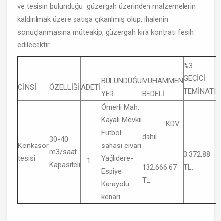
ve tesisin bulunduğu güzergah üzerinden malzemelerin
kaldırılmak üzere satışa çıkarılmış olup, ihalenin
sonuçlanmasına müteakip, güzergah kira kontratı fesih
edilecektir.
%3
GEÇİCİ
BULUNDUĞU
MUHAMMEN
CİNSİ
ÖZELLİĞİ
ADETİ
TEMİNATI
YER
BEDELİ
Ömerli Mah.
Kayalı Mevkii
KDV
Futbol
dahil
30-40
Konkasör
sahası civarı
m3/saat
3.372,88
tesisi
Yağlıdere-
1
Kapasiteli
132.666.67
TL.
Espiye
TL.
Karayolu
kenarı