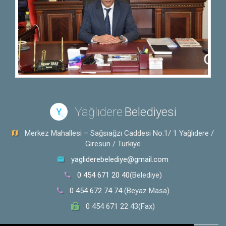
Yağlıdere
Belediyesi
Y
Merkez Mahallesi – Sağsıağzı Caddesi No:1/ 1 Yağlıdere /
Giresun / Türkiye
yagliderebelediye@gmail.com
0 454 671 20 40
(Belediye)
0 454 672 74 74
(Beyaz Masa)
0 454 671 22 43(Fax)