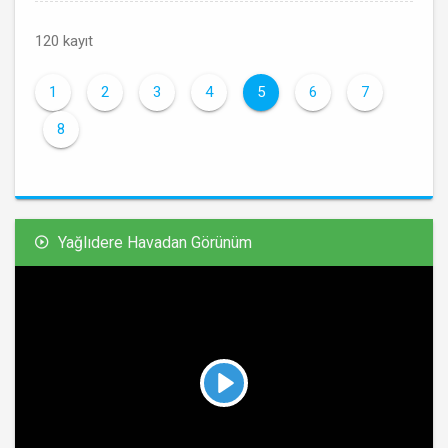
120 kayıt
1
2
3
4
5
6
7
8
Yağlıdere Havadan Görünüm
Play