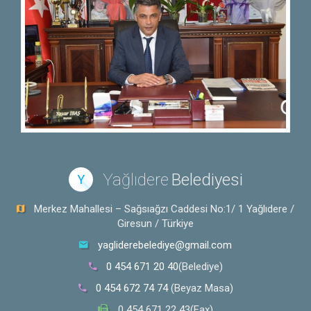
Yağlıdere
Belediyesi
Y
Merkez Mahallesi – Sağsıağzı Caddesi No:1/ 1 Yağlıdere /
Giresun / Türkiye
yagliderebelediye@gmail.com
0 454 671 20 40
(Belediye)
0 454 672 74 74
(Beyaz Masa)
0 454 671 22 43(Fax)