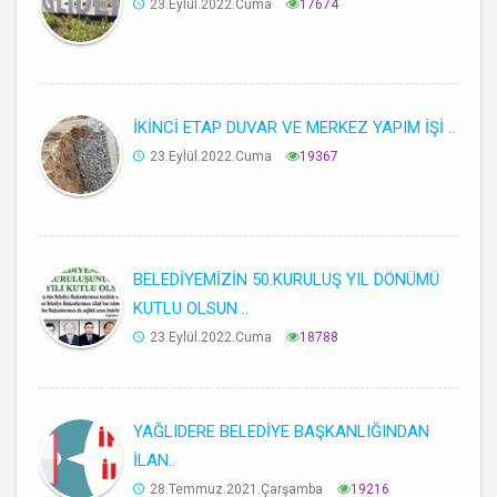
23.Eylül.2022.Cuma
17674
İKİNCİ ETAP DUVAR VE MERKEZ YAPIM İŞİ ..
23.Eylül.2022.Cuma
19367
BELEDİYEMİZİN 50.KURULUŞ YIL DÖNÜMÜ
KUTLU OLSUN ..
23.Eylül.2022.Cuma
18788
YAĞLIDERE BELEDİYE BAŞKANLIĞINDAN
İLAN..
28.Temmuz.2021.Çarşamba
19216