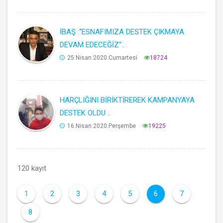
İBAŞ :''ESNAFIMIZA DESTEK ÇIKMAYA
DEVAM EDECEĞİZ''..
25.Nisan.2020.Cumartesi
18724
HARÇLIĞINI BİRİKTİREREK KAMPANYAYA
DESTEK OLDU ..
16.Nisan.2020.Perşembe
19225
120 kayıt
1
2
3
4
5
6
7
8