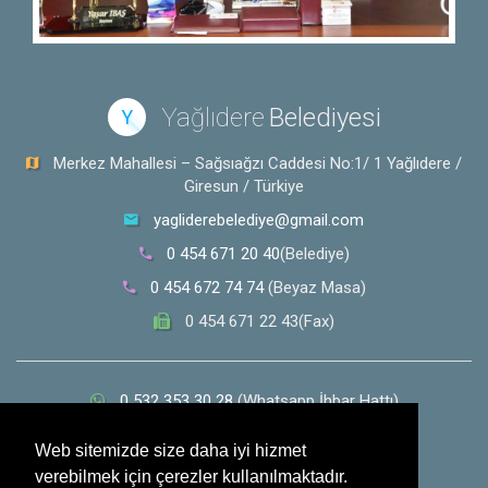
Yağlıdere
Belediyesi
Y
Merkez Mahallesi – Sağsıağzı Caddesi No:1/ 1 Yağlıdere /
Giresun / Türkiye
yagliderebelediye@gmail.com
0 454 671 20 40
(Belediye)
0 454 672 74 74
(Beyaz Masa)
0 454 671 22 43(Fax)
0 532 353 30 28
(Whatsapp İhbar Hattı)
Sosyal Medya
Web sitemizde size daha iyi hizmet
verebilmek için çerezler kullanılmaktadır.