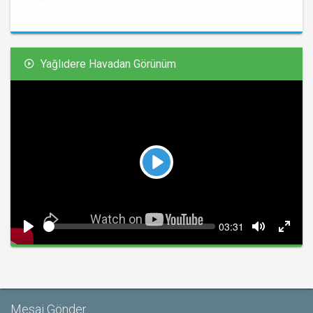
Yağlıdere Havadan Görünüm
Play
Seek
Current
03:31
time
Play
Toggle
Toggl
Mute
Fullsc
Mesaj Gönder