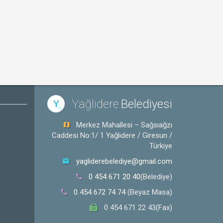
Yağlıdere
Belediyesi
Y
Merkez Mahallesi – Sağsıağzı
Caddesi No:1/ 1 Yağlıdere / Giresun /
Türkiye
yagliderebelediye@gmail.com
0 454 671 20 40
(Belediye)
0 454 672 74 74
(Beyaz Masa)
0 454 671 22 43(Fax)