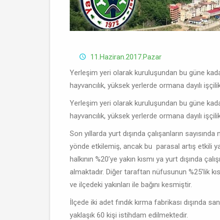
11.Haziran.2017.Pazar
Yerleşim yeri olarak kuruluşundan bu güne kada
hayvancılık, yüksek yerlerde ormana dayılı işçil
Yerleşim yeri olarak kuruluşundan bu güne kada
hayvancılık, yüksek yerlerde ormana dayılı işçil
Son yıllarda yurt dışında çalışanların sayısında
yönde etkilemiş, ancak bu parasal artış etkili 
halkının %20’ye yakın kısmı ya yurt dışında çalı
almaktadır. Diğer taraftan nüfusunun %25’lik kıs
ve ilçedeki yakınları ile bağını kesmiştir.
İlçede iki adet fındık kırma fabrikası dışında sa
yaklaşık 60 kişi istihdam edilmektedir.