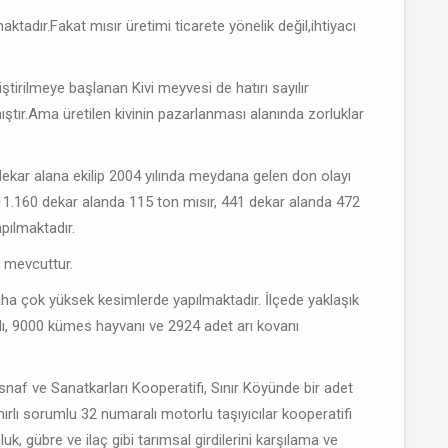
aktadır.Fakat mısır üretimi ticarete yönelik değil,ihtiyacı
ştirilmeye başlanan Kivi meyvesi de hatırı sayılır
ıştır.Ama üretilen kivinin pazarlanması alanında zorluklar
 dekar alana ekilip 2004 yılında meydana gelen don olayı
11.160 dekar alanda 115 ton mısır, 441 dekar alanda 472
apılmaktadır.
 mevcuttur.
 daha çok yüksek kesimlerde yapılmaktadır. İlçede yaklaşık
ı, 9000 kümes hayvanı ve 2924 adet arı kovanı
Esnaf ve Sanatkarları Kooperatifi, Sınır Köyünde bir adet
ırlı sorumlu 32 numaralı motorlu taşıyıcılar kooperatifi
luk, gübre ve ilaç gibi tarımsal girdilerini karşılama ve