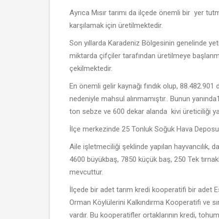
Ayrıca Mısır tarımı da ilçede önemli bir yer tutm
karşılamak için üretilmektedir.
Son yıllarda Karadeniz Bölgesinin genelinde yeti
miktarda çifçiler tarafından üretilmeye başlanm
çekilmektedir.
En önemli gelir kaynağı fındık olup, 88.482.901
nedeniyle mahsul alınmamıştır.. Bunun yanında
ton sebze ve 600 dekar alanda kivi üreticiliği y
İlçe merkezinde 25 Tonluk Soğuk Hava Deposu
Aile işletmeciliği şeklinde yapılan hayvancılık,
4600 büyükbaş, 7850 küçük baş, 250 Tek tırnakl
mevcuttur.
İlçede bir adet tarım kredi kooperatifi bir adet 
Orman Köylülerini Kalkındırma Kooperatifi ve sın
vardır. Bu kooperatifler ortaklarının kredi, tohum